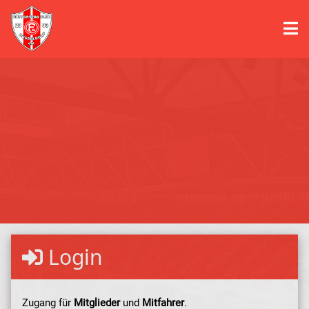
Login
Zugang für
Mitglieder
und
Mitfahrer
.